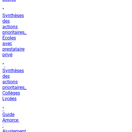
°
Synthèses
des
actions
prioritaires
_
Écoles
avec
prestataire
privé
°
Synthèses
des
actions
prioritaires_
Collèges
Lycées
°
Guide
Amorce
:
Ajustement