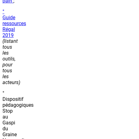
pain
;
°
Guide
ressources
Régal
2019
(listant
tous
les
outils,
pour
tous
les
acteurs)
°
Dispositif
pédagogiques
Stop
au
Gaspi
du
Graine