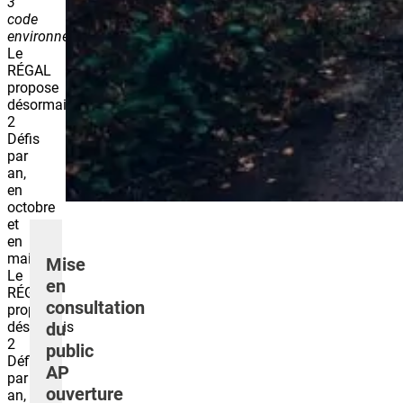
3
code
environnement)
.
Le
RÉGAL
propose
désormais
2
Défis
par
an,
en
octobre
et
en
mai.
Mise
Le
en
RÉGAL
consultation
propose
désormais
du
2
public
Défis
AP
par
ouverture
an,