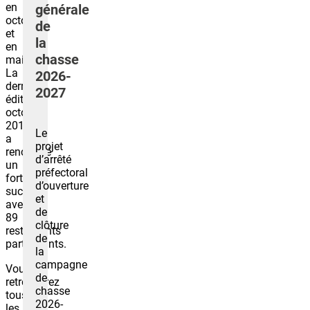
en
générale
octobre
de
et
la
en
chasse
mai.
La
2026-
dernière
2027
édition,
octobre
2019,
Le
a
projet
rencontré
d’arrêté
un
préfectoral
fort
d’ouverture
succès
et
avec
de
89
clôture
restaurants
de
participants.
la
campagne
Vous
de
retrouverez
chasse
tous
2026-
les