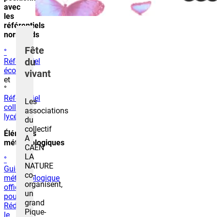
avec
les
référentiels
normands
Fête
°
du
Référentiel
écoles
vivant
et
°
Référentiel
Les
collège
associations
lycée
du
collectif
Éléments
A
méthodologiques
CAEN
LA
°
NATURE
Guide
co-
méthodologique
organisent,
officiel
un
pour
grand
Réduire
Pique-
le