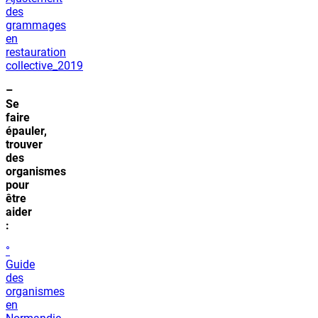
des
grammages
en
restauration
collective_2019
–
Se
faire
épauler,
trouver
des
organismes
pour
être
aider
:
°
Guide
des
organismes
en