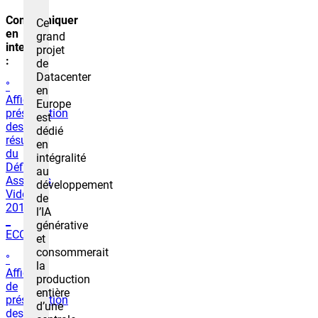
Communiquer
Ce
en
grand
interne
projet
:
de
Datacenter
°
en
Affiche
Europe
présentation
est
des
dédié
résultats
en
du
intégralité
Défi
au
Assiettes
développement
Vides
de
2019
l’IA
_
générative
ECOLE
et
consommerait
°
la
Affiche
production
de
entière
présentation
d’une
des