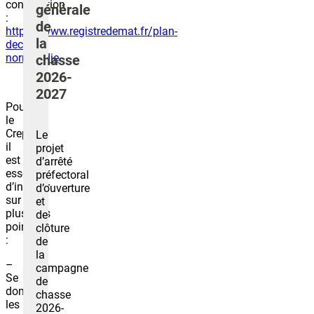
contribution
générale
:
de
https://www.registredemat.fr/plan-
la
dechets-
normandie
chasse
2026-
2027
Pour
le
Crepan,
Le
il
projet
est
d’arrêté
essentiel
préfectoral
d’insister
d’ouverture
sur
et
plusieurs
de
points
clôture
:
de
la
–
campagne
Se
de
donner
chasse
les
2026-