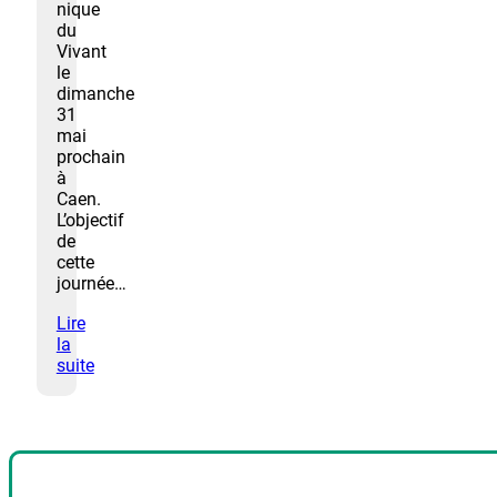
nique
du
Vivant
le
dimanche
31
mai
prochain
à
Caen.
L’objectif
de
cette
journée…
Lire
la
suite