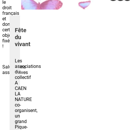
le
droit
français
et
donc
Fête
certains
objectifs
du
fixés
vivant
!
Les
associations
Salutations
du
associatives
collectif
A
CAEN
LA
NATURE
co-
organisent,
un
grand
Pique-