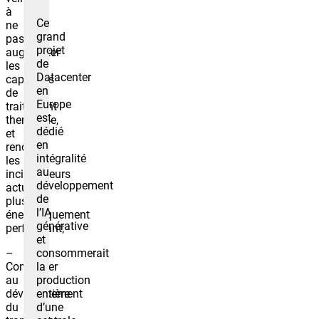
à
Ce
ne
grand
pas
projet
augmenter
de
les
Datacenter
capacités
en
de
Europe
traitement
est
thermique,
dédié
et
en
rendre
intégralité
les
au
incinérateurs
développement
actuels
de
plus
l’IA
énergétiquement
générative
performant;
et
consommerait
–
la
Contribuer
production
au
entière
développement
d’une
du