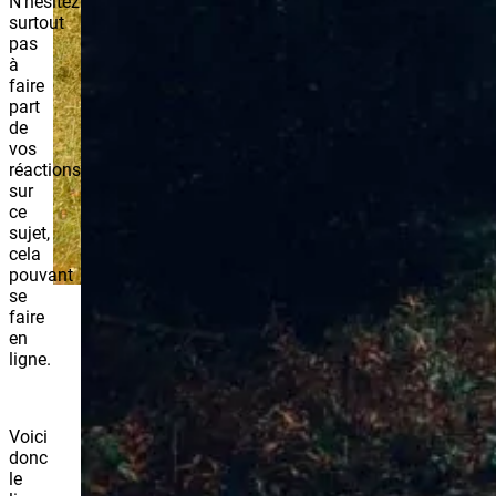
N’hésitez
surtout
pas
à
faire
part
de
vos
réactions
sur
ce
sujet,
cela
pouvant
se
faire
en
ligne.
Voici
donc
le