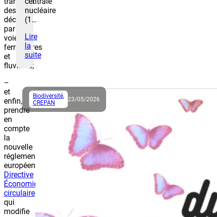
centrale
transport
nucléaire
des
(1…
déchets
par
Lire
voies
la
ferroviaires
suite
et
fluviales;
–
et
Biodiversité
,
23/05/2026
enfin,
CREPAN
prendre
en
compte
la
nouvelle
réglementation
européenne
Directive
Économie
circulaire
qui
modifie