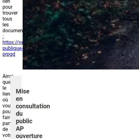
lien
pour
trouver
tous
les
documents
:
https://neci.normandie.fr/agenda/enquete-
publique-
prpgd
Ainsi,
que
le
Mise
lien
en
où
consultation
vous
pourrez
du
faire
public
part
AP
de
votre
ouverture