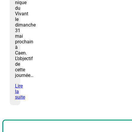
nique
du
Vivant
le
dimanche
31
mai
prochain
à
Caen.
L’objectif
de
cette
journée…
Lire
la
suite