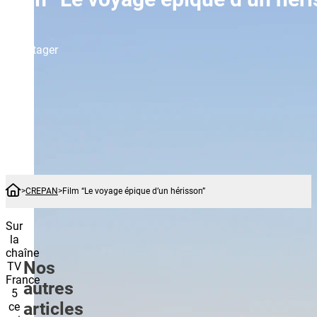
Partager
Accueil
CREPAN
Film “Le voyage épique d’un hérisson”
Sur
la
chaîne
Nos
TV
France
autres
5
articles
ce