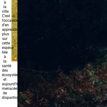
à
la
ville.
C’est
l’occasion
d’en
apprendre
plus
sur
cette
espèce
liée
à
la
santé
des
écosystèmes
et
aujourd’hui
menacée
de
disparition.