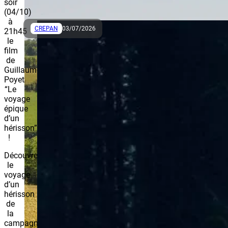
soir
(04/10)
à
CREPAN
03/07/2026
21h45
le
film
de
Guillaume
Poyet
“Le
voyage
épique
d’un
hérisson”
!
Découvrez
le
voyage
d’un
hérisson
de
la
campagne