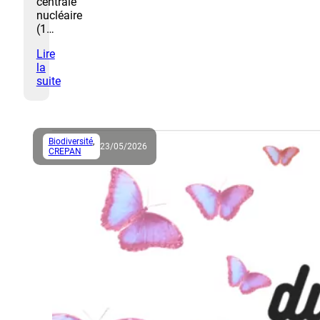
centrale
nucléaire
(1…
Lire
la
suite
Biodiversité
,
23/05/2026
CREPAN