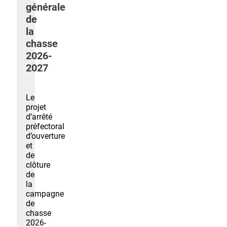
générale
de
la
chasse
2026-
2027
Le
projet
d’arrêté
préfectoral
d’ouverture
et
de
clôture
de
la
campagne
de
chasse
2026-