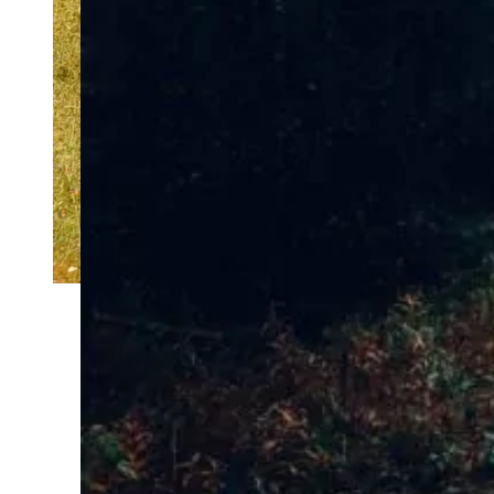
seuils financiers pour la
saisine obligatoire de la
CNDP (460 à 600 millions
d’euros au lieu de 300) et
l’obligation de rendre
public tout projet
susceptible de conduire à
un débat (230 à 300
millions au lieu de 150).
“C’est bien une régression
du droit de
l’environnement et de la
participation qui est
proposée”, estime la
Commission dans un avis
pris à l’unanimité et signé
par sa présidente Chantal
Jouanno.
Les projets qui seront
ainsi exemptés
d’obligation de