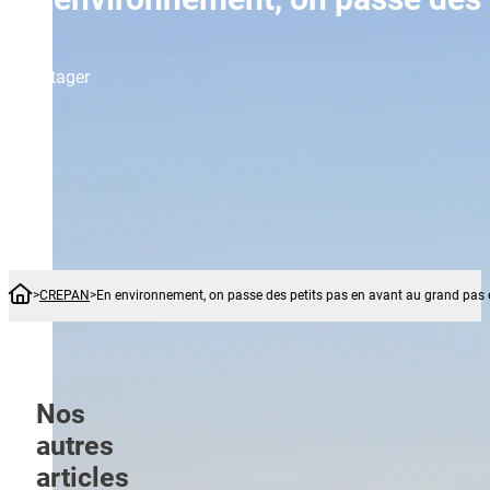
Partager
Accueil
CREPAN
En environnement, on passe des petits pas en avant au grand pas e
Paris,
France | AFP | 05/03/2021
16:30 UTC+1
Nos
autres
articles
La “loi d’accélération et de