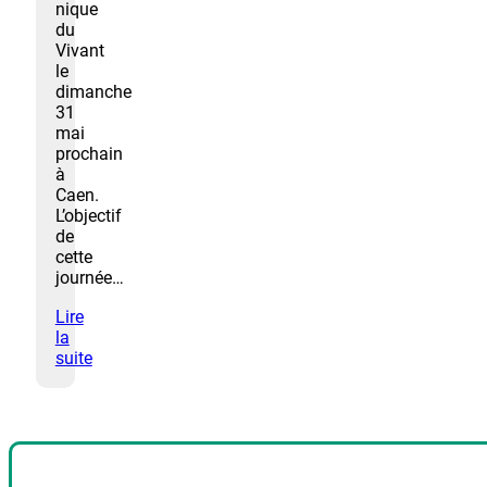
nique
du
Vivant
le
dimanche
31
mai
prochain
à
Caen.
L’objectif
de
cette
journée…
Lire
la
suite