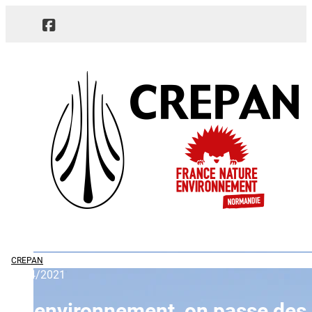
CREPAN
15/04/2021
En environnement, on passe des p