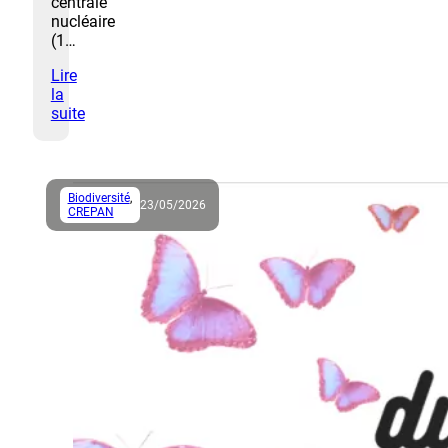
centrale
nucléaire
(1…
Lire
la
suite
Biodiversité
,
23/05/2026
CREPAN