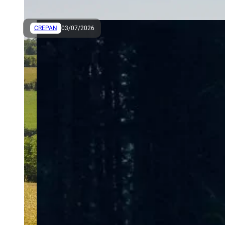
simplification de l’action
publique”, dite loi Asap,
aura pour effet “une
CREPAN
03/07/2026
régression du droit à
l’information et à la
participation du public”
sur les grands projets à
impact environnemental,
déplore vendredi la
Commission nationale du
débat public (CNDP).
La loi, promulguée en
décembre, divise
notamment par deux le
délai d’ouverture du droit
d’initiative du public pour
demander l’organisation
d’une concertation,
regrette la Commission
dans un avis sur le projet
de décret d’application.
La loi relève aussi les